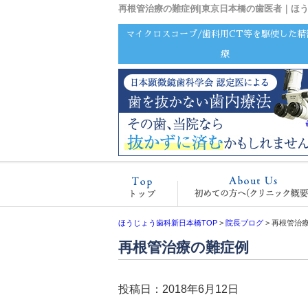
再根管治療の難症例|東京日本橋の歯医者｜ほ
マイクロスコープ/歯科用CT等を駆使した精
療
ホーム
ほうじょう歯科新日本橋TOP
>
院長ブログ
>
再根管治
再根管治療の難症例
投稿日：2018年6月12日