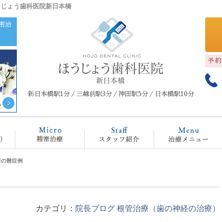
うじょう歯科医院新日本橋
密治
予
新日本橋駅1分／三越前駅3分／神田駅5分／日本橋駅10分
クリニック概要(初めての方へ)
マイクロスコープ治療
スタッフ紹介
治
療の難症例
カテゴリ：
院長ブログ
根管治療（歯の神経の治療）