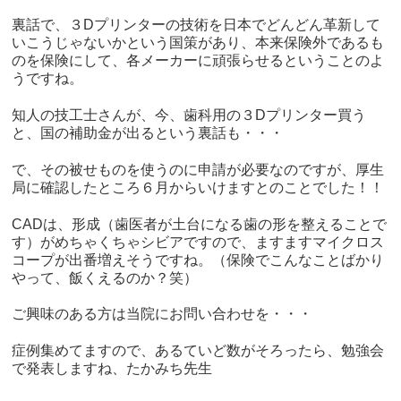
裏話で、３Dプリンターの技術を日本でどんどん革新して
いこうじゃないかという国策があり、本来保険外であるも
のを保険にして、各メーカーに頑張らせるということのよ
うですね。
知人の技工士さんが、今、歯科用の３Dプリンター買う
と、国の補助金が出るという裏話も・・・
で、その被せものを使うのに申請が必要なのですが、厚生
局に確認したところ６月からいけますとのことでした！！
CADは、形成（歯医者が土台になる歯の形を整えることで
す）がめちゃくちゃシビアですので、ますますマイクロス
コープが出番増えそうですね。（保険でこんなことばかり
やって、飯くえるのか？笑）
ご興味のある方は当院にお問い合わせを・・・
症例集めてますので、あるていど数がそろったら、勉強会
で発表しますね、たかみち先生