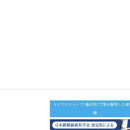
マイクロスコープ/歯科用CT等を駆使した精
療