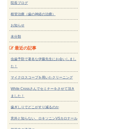
院長ブログ
根管治療（歯の神経の治療）
お知らせ
未分類
最近の記事
虫歯予防で著名な伊藤先生にお会いしまし
た！
マイクロスコープを用いたクリーニング
White Crossさんでセミナーをさせて頂き
ました！
歯ぎしりでどこがすり減るのか
意外と知らない、ロキソニンVSカロナール