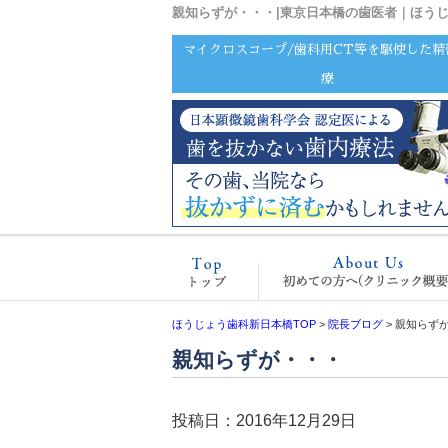
親知らずが・・・|東京日本橋の歯医者｜ほう
マイクロスコープ/歯科用CT等を駆使した精
療
ホーム
ほうじょう歯科新日本橋TOP
>
院長ブログ
>
親知らず
親知らずが・・・
投稿日：2016年12月29日