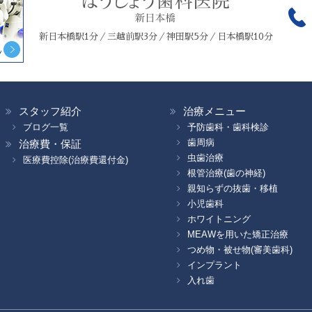
新日本橋駅1分／三越前駅3分／神田駅5分／日本橋駅10分
スタッフ紹介
治療メニュー
ブログ一覧
予防歯科・歯科検診
歯周病
治療費・保証
虫歯治療
医療費控除(治療費還付金)
根管治療(歯の神経)
親知らずの抜歯・移植
小児歯科
ホワイトニング
MEAWを用いた矯正治療
つめ物・被せ物(審美歯科)
インプラント
入れ歯