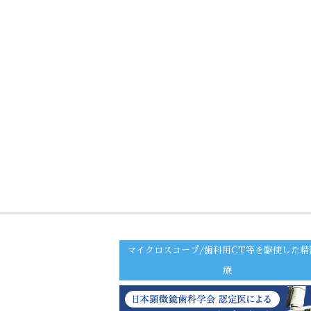
マイクロスコープ/歯科用CT等を駆使した精
療