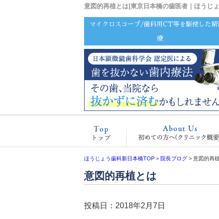
意図的再植とは|東京日本橋の歯医者｜ほうじ
マイクロスコープ/歯科用CT等を駆使した精
療
ホーム
ほうじょう歯科新日本橋TOP
>
院長ブログ
>
意図的再
意図的再植とは
投稿日：2018年2月7日