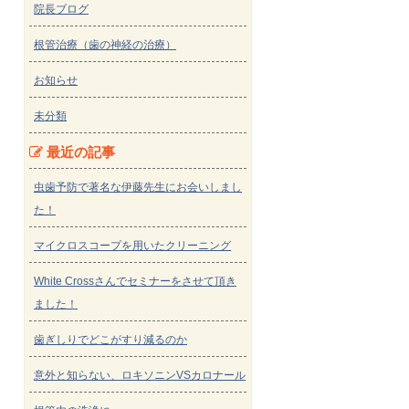
院長ブログ
根管治療（歯の神経の治療）
お知らせ
未分類
最近の記事
虫歯予防で著名な伊藤先生にお会いしまし
た！
マイクロスコープを用いたクリーニング
White Crossさんでセミナーをさせて頂き
ました！
歯ぎしりでどこがすり減るのか
意外と知らない、ロキソニンVSカロナール