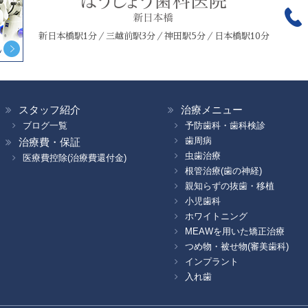
新日本橋駅1分／三越前駅3分／神田駅5分／日本橋駅10分
スタッフ紹介
治療メニュー
ブログ一覧
予防歯科・歯科検診
歯周病
治療費・保証
虫歯治療
医療費控除(治療費還付金)
根管治療(歯の神経)
親知らずの抜歯・移植
小児歯科
ホワイトニング
MEAWを用いた矯正治療
つめ物・被せ物(審美歯科)
インプラント
入れ歯