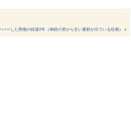
ーバーした異物の経過2年（神経の管から古い素材が出ている症例）
»