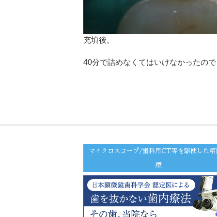
充填後。
40分で詰めなくてはいけなかったの
マイクロスコープ/歯科用CT等を駆使した精
療